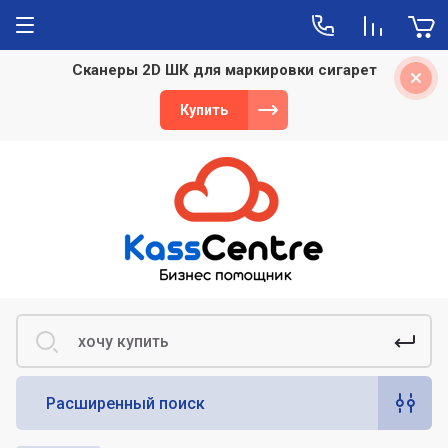
Сканеры 2D ШК для маркировки сигарет
Полезная информация
Купить
Как автоматизировать магазин: какое
оборудование и программное
обеспечение потребуется
Автоматизация кафе и ресторана:
касса, учет, POS-оборудование и
система вызова персонала
Как выбрать сканер штрихкодов для
магазина, склада и маркированных
товаров
Как выбрать 1С для бизнеса:
сравнение решений для бухгалтерии,
торговли и управления компанией
Расширенный поиск
Как выбрать кассовый аппарат для