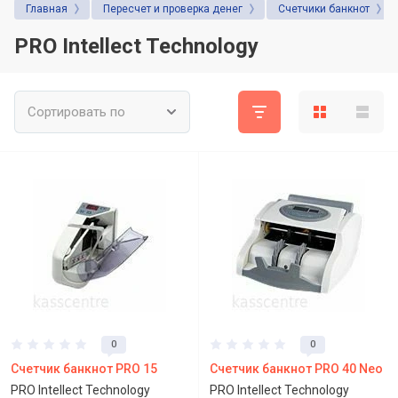
Главная
Пересчет и проверка денег
Счетчики банкнот
бизнеса: на что обратить внимание
перед покупкой
PRO Intellect Technology
Сортировать по
0
0
Счетчик банкнот PRO 15
Счетчик банкнот PRO 40 Neo
PRO Intellect Technology
PRO Intellect Technology