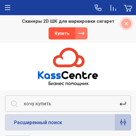
Сканеры 2D ШК для маркировки сигарет
Полезная информация
Купить
Как автоматизировать магазин: какое
оборудование и программное
обеспечение потребуется
Автоматизация кафе и ресторана:
касса, учет, POS-оборудование и
система вызова персонала
Как выбрать сканер штрихкодов для
магазина, склада и маркированных
товаров
Как выбрать 1С для бизнеса:
сравнение решений для бухгалтерии,
торговли и управления компанией
Расширенный поиск
Как выбрать кассовый аппарат для