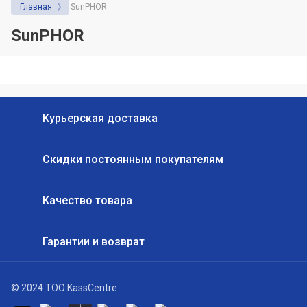
Главная
SunPHOR
бизнеса: на что обратить внимание
перед покупкой
SunPHOR
Курьерская доставка
Скидки постоянным покупателям
Качество товара
Гарантии и возврат
© 2024 ТОО KassCentre